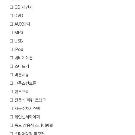
☐ CD 체인저
☐ DVD
☐ AUX단자
☐ MP3
☐ USB
☐ iPod
☐ 네비게이션
☐ 스마트키
☐ 버튼시동
☐ 크루즈컨트롤
☐ 핸즈프리
☐ 전동식 파워 트렁크
☐ 자동주차시스템
☐ 레인센서와이퍼
☐ 속도 감응식 스티어링휠
☐ 스티어링휠 리모컨