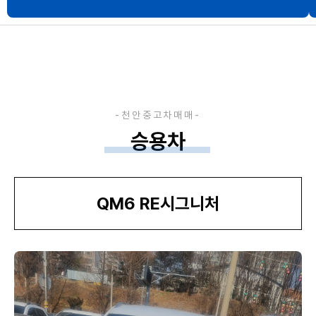
승용차
QM6 RE시그니처