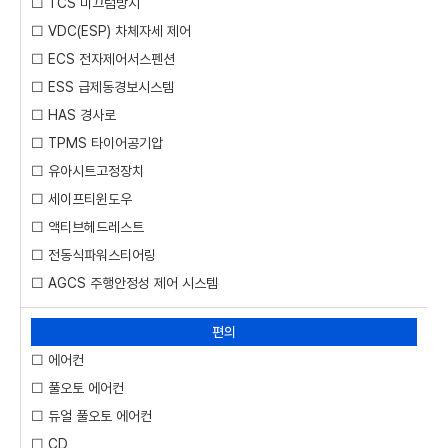
☐ TCS 미끄럼방지
☐ VDC(ESP) 차체자세 제어
☐ ECS 전자제어서스펜션
☐ ESS 급제동경보시스템
☐ HAS 경사로
☐ TPMS 타이어공기압
☐ 유아시트고정장치
☐ 세이프티윈도우
☐ 액티브헤드레스트
☐ 전동식파워스티어링
☐ AGCS 주행안정성 제어 시스템
편의
☐ 에어컨
☐ 풀오토 에어컨
☐ 듀얼 풀오토 에어컨
☐ CD