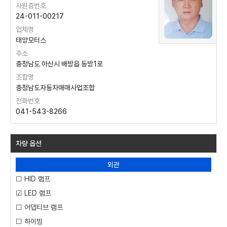
사원증번호
24-011-00217
업체명
태양모터스
주소
충청남도 아산시 배방읍 동방1로
조합명
충청남도자동차매매사업조합
전화번호
041-543-8266
차량 옵션
외관
☐ HID 램프
☑ LED 램프
☐ 어댑티브 램프
☐ 하이빔