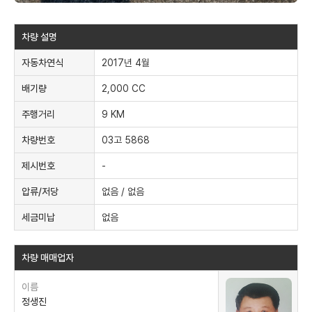
차량 설명
자동차연식
2017년 4월
배기량
2,000 CC
주행거리
9 KM
차량번호
03고 5868
제시번호
-
압류/저당
없음 / 없음
세금미납
없음
차량 매매업자
이름
정생진